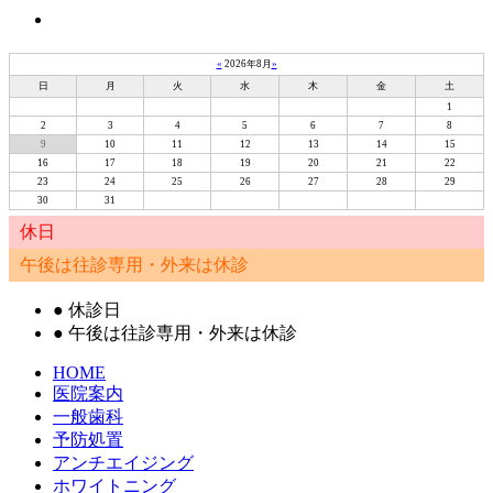
«
2026年8月
»
日
月
火
水
木
金
土
1
2
3
4
5
6
7
8
9
10
11
12
13
14
15
16
17
18
19
20
21
22
23
24
25
26
27
28
29
30
31
休日
午後は往診専用・外来は休診
●
休診日
●
午後は往診専用・外来は休診
HOME
医院案内
一般歯科
予防処置
アンチエイジング
ホワイトニング