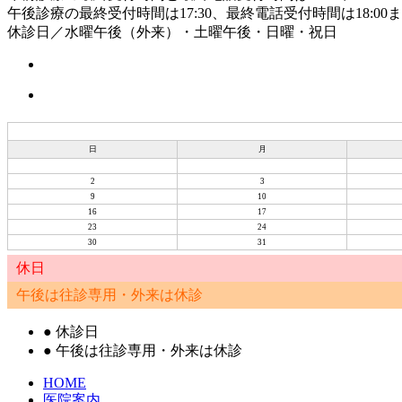
午後診療の最終受付時間は17:30、最終電話受付時間は18:00
休診日／水曜午後（外来）・土曜午後・日曜・祝日
日
月
2
3
9
10
16
17
23
24
30
31
休日
午後は往診専用・外来は休診
●
休診日
●
午後は往診専用・外来は休診
HOME
医院案内