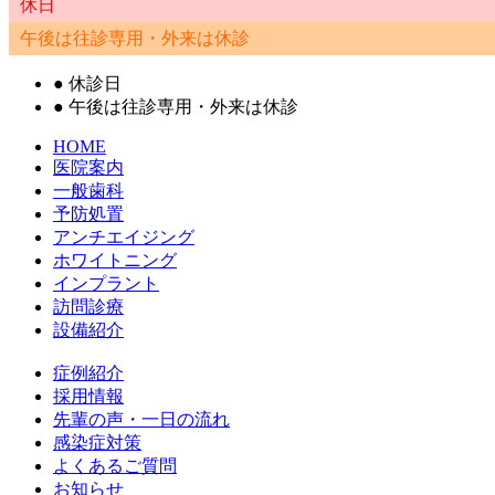
休日
午後は往診専用・外来は休診
●
休診日
●
午後は往診専用・外来は休診
HOME
医院案内
一般歯科
予防処置
アンチエイジング
ホワイトニング
インプラント
訪問診療
設備紹介
症例紹介
採用情報
先輩の声・一日の流れ
感染症対策
よくあるご質問
お知らせ