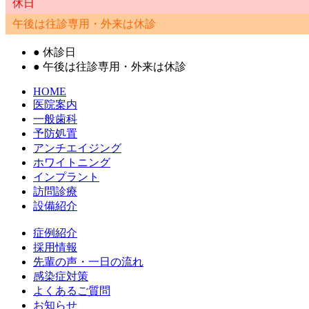
休日
午後は往診専用・外来は休診
●
休診日
●
午後は往診専用・外来は休診
HOME
医院案内
一般歯科
予防処置
アンチエイジング
ホワイトニング
インプラント
訪問診療
設備紹介
症例紹介
採用情報
先輩の声・一日の流れ
感染症対策
よくあるご質問
お知らせ